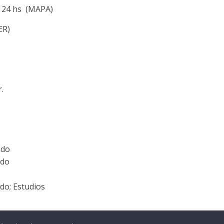
e 24 hs (MAPA)
ER)
.
do
do
; Estudios