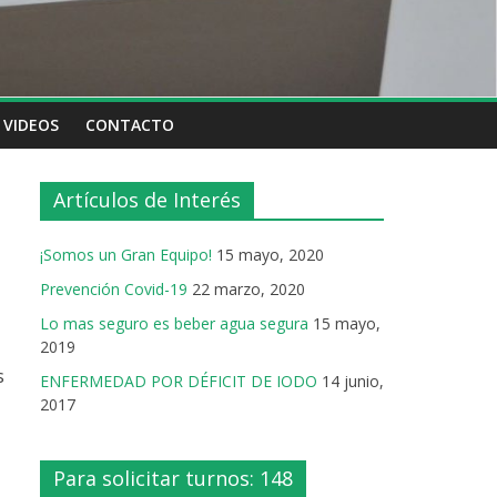
VIDEOS
CONTACTO
Artículos de Interés
¡Somos un Gran Equipo!
15 mayo, 2020
Prevención Covid-19
22 marzo, 2020
Lo mas seguro es beber agua segura
15 mayo,
2019
s
ENFERMEDAD POR DÉFICIT DE IODO
14 junio,
2017
Para solicitar turnos: 148