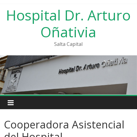
Saltar
Hospital Dr. Arturo
al
contenido
Oñativia
Salta Capital
Cooperadora Asistencial
del Hospital