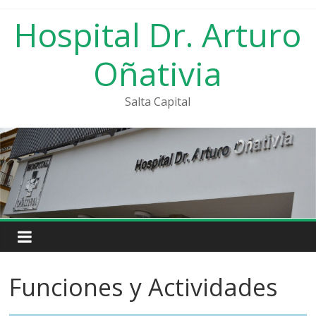
Saltar
Hospital Dr. Arturo
al
contenido
Oñativia
Salta Capital
Funciones y Actividades