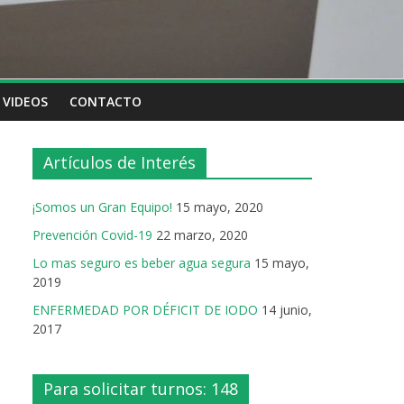
VIDEOS
CONTACTO
Artículos de Interés
¡Somos un Gran Equipo!
15 mayo, 2020
Prevención Covid-19
22 marzo, 2020
Lo mas seguro es beber agua segura
15 mayo,
2019
ENFERMEDAD POR DÉFICIT DE IODO
14 junio,
2017
Para solicitar turnos: 148