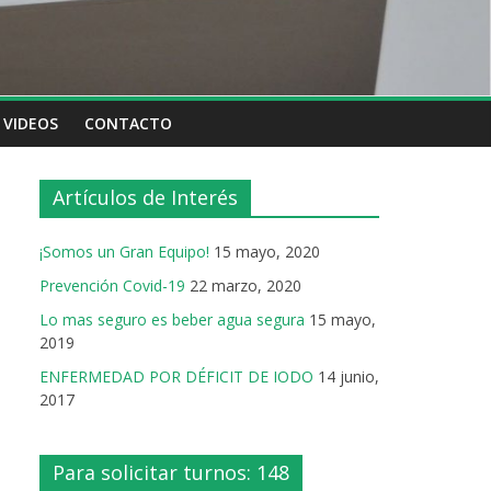
VIDEOS
CONTACTO
Artículos de Interés
¡Somos un Gran Equipo!
15 mayo, 2020
Prevención Covid-19
22 marzo, 2020
Lo mas seguro es beber agua segura
15 mayo,
2019
ENFERMEDAD POR DÉFICIT DE IODO
14 junio,
2017
Para solicitar turnos: 148